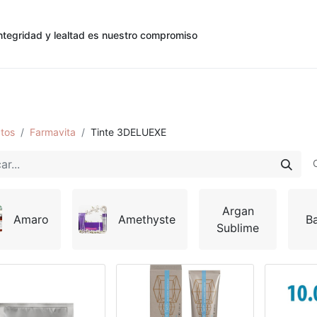
ntegridad y lealtad es nuestro compromiso
0
0
cias
Contáctenos
Registro de Cliente
tos
Farmavita
Tinte 3DELUEXE
Argan
Amaro
Amethyste
B
Sublime