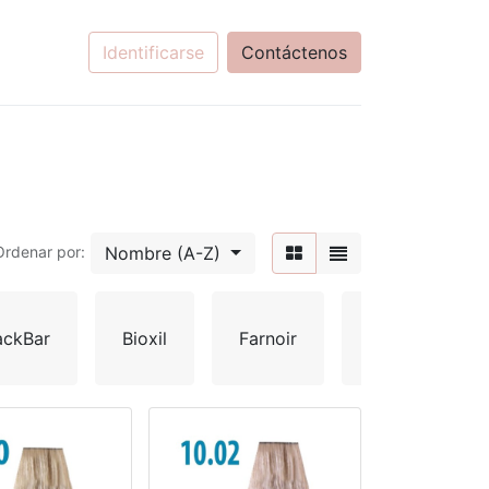
Identificarse
Contáctenos
Nombre (A-Z)
Ordenar por:
K
ackBar
Bioxil
Farnoir
HD
Li