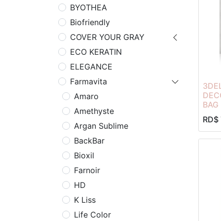
BYOTHEA
Biofriendly
COVER YOUR GRAY
ECO KERATIN
ELEGANCE
Farmavita
3DE
DEC
Amaro
BAG 
Amethyste
RD$
Argan Sublime
BackBar
Bioxil
Farnoir
HD
K Liss
Life Color