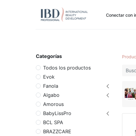
Conectar con i
Inicio
Pide Aquí
Nuestras marcas
Noti
Categorías
Produc
Todos los productos
Evok
Fanola
Algabo
Amorous
BabyLissPro
BCL SPA
BRAZZCARE