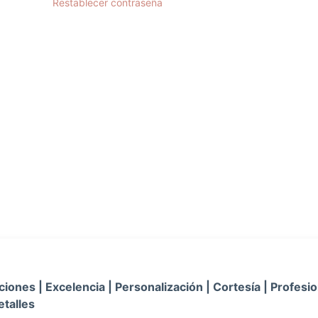
Restablecer contraseña
iones | Excelencia | Personalización | Cortesía | Profesio
etalles