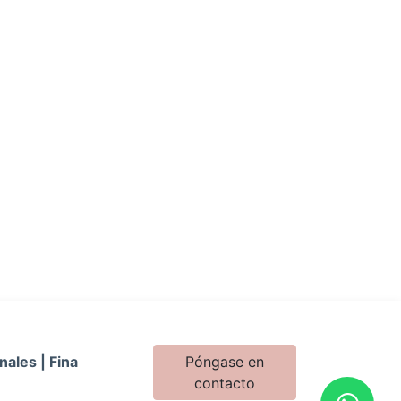
nales | Fina
Póngase en
contacto