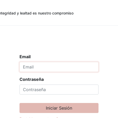
ntegridad y lealtad es nuestro compromiso
0
0
cias
Contáctenos
Registro de Cliente
Email
Contraseña
Iniciar Sesión