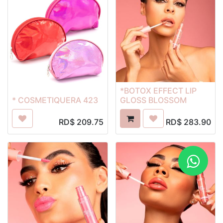
*BOTOX EFFECT LIP
* COSMETIQUERA 423
GLOSS BLOSSOM
RD$
209.75
RD$
283.90