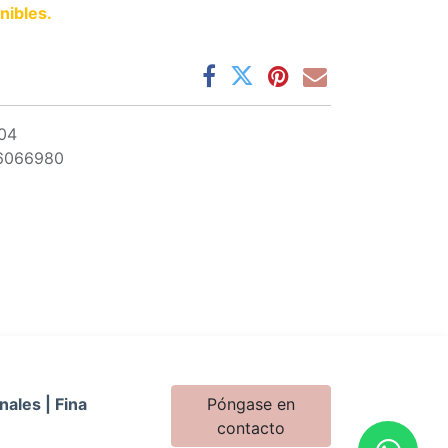
nibles.
04
6066980
nales | Fina
Póngase en
contacto