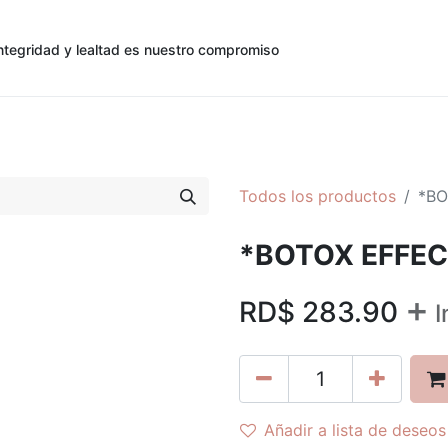
ntegridad y lealtad es nuestro compromiso
0
0
cias
Contáctenos
Registro de Cliente
Todos los productos
*BO
*BOTOX EFFEC
+
RD$
283.90
I
Añadir a lista de deseos