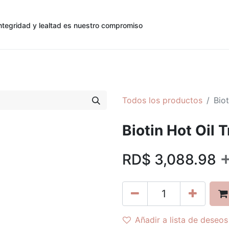
ntegridad y lealtad es nuestro compromiso
0
0
cias
Contáctenos
Registro de Cliente
Todos los productos
Bio
Biotin Hot Oil
RD$
3,088.98
Añadir a lista de deseos