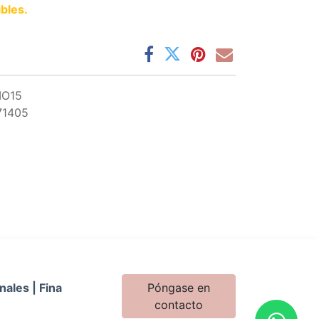
bles.
IO15
71405
nales | Fina
Póngase en
contacto