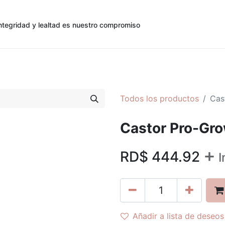
ntegridad y lealtad es nuestro compromiso
0
0
cias
Contáctenos
Registro de Cliente
Todos los productos
Cas
Castor Pro-Gro
+
RD$
444.92
I
Añadir a lista de deseos