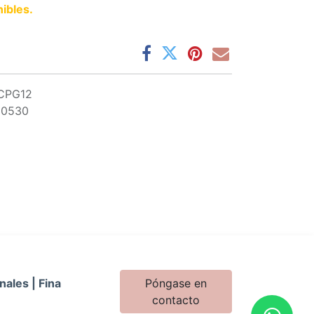
ibles.
CPG12
10530
nales | Fina
Póngase en
contacto