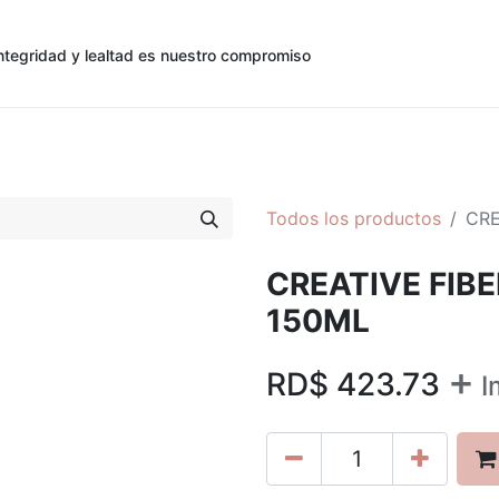
ntegridad y lealtad es nuestro compromiso
0
0
cias
Contáctenos
Registro de Cliente
Todos los productos
CRE
CREATIVE FIB
150ML
+
RD$
423.73
I