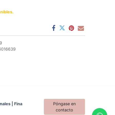
nibles.
9
6016639
nales | Fina
Póngase en
contacto