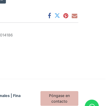
I
014186
nales | Fina
Póngase en
contacto