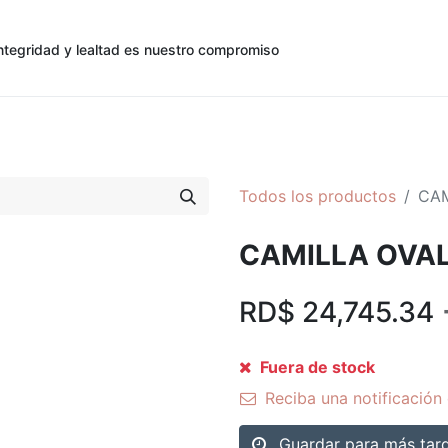
ntegridad y lealtad es nuestro compromiso
0
0
cias
Contáctenos
Registro de Cliente
Todos los productos
CAM
CAMILLA OVA
RD$
24,745.34
Fuera de stock
Reciba una notificación 
Guardar para más tar