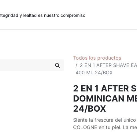
ntegridad y lealtad es nuestro compromiso
0
0
cias
Contáctenos
Registro de Cliente
Todos los productos
2 EN 1 AFTER SHAVE 
400 ML 24/BOX
2 EN 1 AFTER
DOMINICAN M
24/BOX
Siente la frescura del ú
COLOGNE en tu piel. La mej