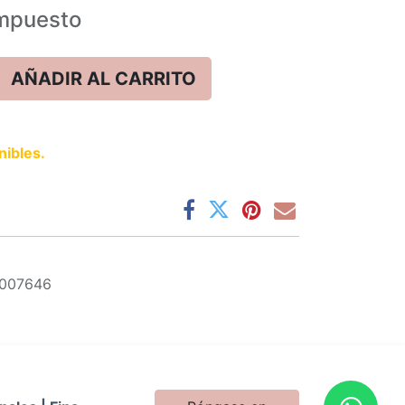
mpuesto
AÑADIR AL CARRITO
nibles.
1007646