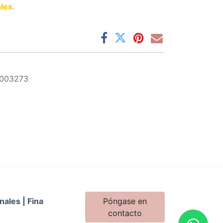
les.
1003273
nales | Fina
Póngase en
contacto