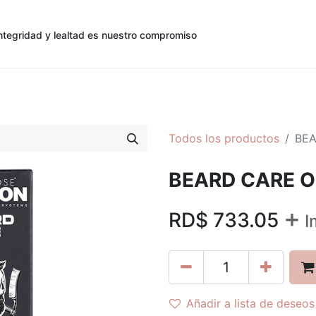
ntegridad y lealtad es nuestro compromiso
0
0
cias
Contáctenos
Registro de Cliente
Todos los productos
BEA
BEARD CARE O
+
RD$
733.05
I
Añadir a lista de deseos