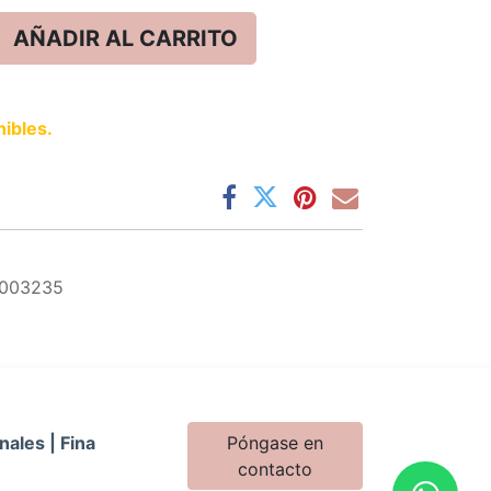
AÑADIR AL CARRITO
ibles.
1003235
nales | Fina
Póngase en
contacto