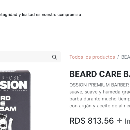
ntegridad y lealtad es nuestro compromiso
0
0
cias
Contáctenos
Registro de Cliente
Todos los productos
BEA
BEARD CARE B
OSSION PREMIUM BARBER L
suave, suave y húmeda graci
barba durante mucho tiempo
con argán y aceite de alm
+
RD$
813.56
I