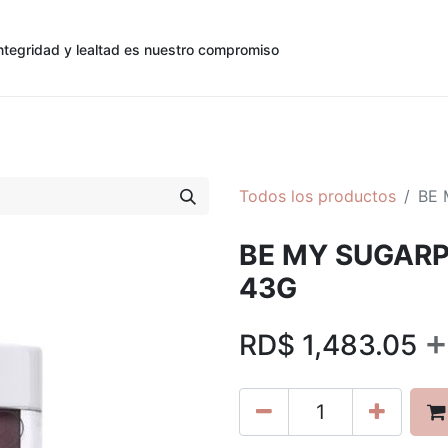
ntegridad y lealtad es nuestro compromiso
0
0
cias
Contáctenos
Registro de Cliente
Todos los productos
BE 
BE MY SUGARP
43G
+
RD$
1,483.05