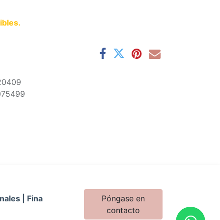
ibles.
20409
075499
nales | Fina
Póngase en
contacto