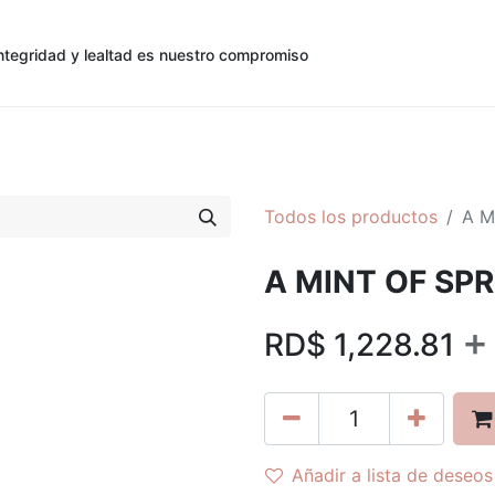
ntegridad y lealtad es nuestro compromiso
0
0
cias
Contáctenos
Registro de Cliente
Todos los productos
A M
A MINT OF SPR
+
RD$
1,228.81
Añadir a lista de deseos