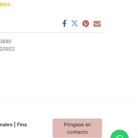
bles.
10890
020922
nales | Fina
Póngase en
contacto