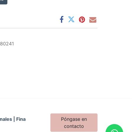
380241
nales | Fina
Póngase en
contacto