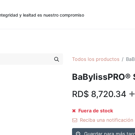
ntegridad y lealtad es nuestro compromiso
0
0
cias
Contáctenos
Registro de Cliente
Todos los productos
BaB
BaBylissPRO® 
RD$
8,720.34
Fuera de stock
Reciba una notificación 
Guardar para más tar