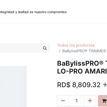
ntegridad y lealtad es nuestro compromiso
0
0
cias
Contáctenos
Registro de Cliente
Todos los productos
BaBylissPRO® TRIMMER
BaBylissPRO®
LO-PRO AMAR
RD$
8,809.32