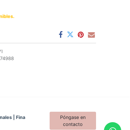
nibles.
I
474988
nales | Fina
Póngase en
contacto