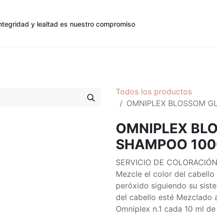
ntegridad y lealtad es nuestro compromiso
0
0
cias
Contáctenos
Registro de Cliente
Todos los productos
OMNIPLEX BLOSSOM G
OMNIPLEX BL
SHAMPOO 10
SERVICIO DE COLORACIÓ
Mezcle el color del cabell
peróxido siguiendo su sist
del cabello esté Mezclado
Omniplex n.1 cada 10 ml de 