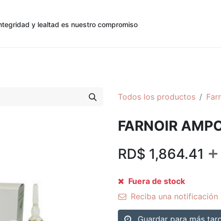
ntegridad y lealtad es nuestro compromiso
0
0
cias
Contáctenos
Registro de Cliente
Todos los productos
Far
FARNOIR AMPO
+
RD$
1,864.41
Fuera de stock
Reciba una notificación 
Guardar para más tar