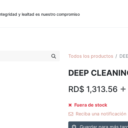
ntegridad y lealtad es nuestro compromiso
0
0
cias
Contáctenos
Registro de Cliente
Todos los productos
DEE
DEEP CLEANI
+
RD$
1,313.56
Fuera de stock
Reciba una notificación 
Guardar para más tar