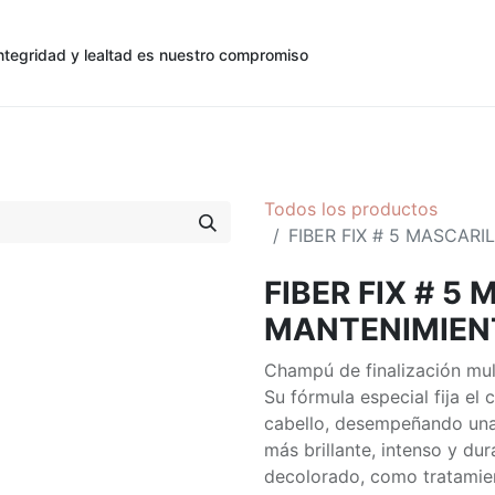
ntegridad y lealtad es nuestro compromiso
0
0
cias
Contáctenos
Registro de Cliente
Todos los productos
FIBER FIX # 5 MASCAR
FIBER FIX # 5
MANTENIMIEN
Champú de finalización mul
Su fórmula especial fija el
cabello, desempeñando una 
más brillante, intenso y dur
decolorado, como tratamien