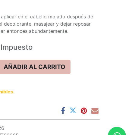
r, aplicar en el cabello mojado después de
el decolorante, masajear y dejar reposar
agar entonces abundantemente.
Impuesto
AÑADIR AL CARRITO
nibles.
26