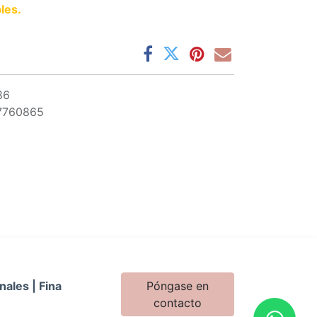
les.
86
7760865
nales | Fina
Póngase en
contacto