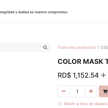
ntegridad y lealtad es nuestro compromiso
0
0
cias
Contáctenos
Registro de Cliente
Todos los productos
COL
COLOR MASK T
+
RD$
1,152.54
Añadir a lista de deseos