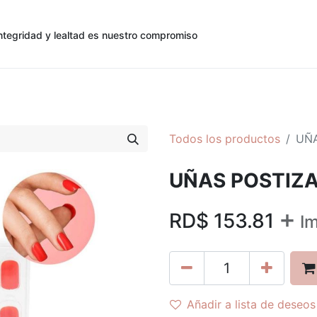
ntegridad y lealtad es nuestro compromiso
0
0
cias
Contáctenos
Registro de Cliente
Todos los productos
UÑA
UÑAS POSTIZA
+
RD$
153.81
Im
Añadir a lista de deseos