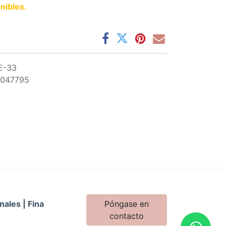
nibles.
E-33
0047795
nales | Fina
Póngase en
contacto