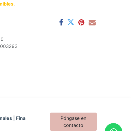
nibles.
50
0003293
nales | Fina
Póngase en
contacto