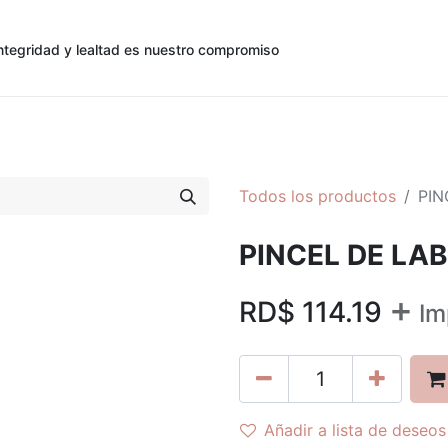
ntegridad y lealtad es nuestro compromiso
0
0
cias
Contáctenos
Registro de Cliente
Todos los productos
PIN
PINCEL DE LAB
+
RD$
114.19
Im
Añadir a lista de deseos