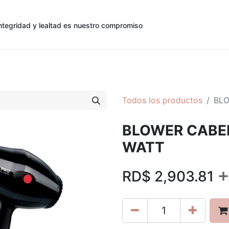
ntegridad y lealtad es nuestro compromiso
0
0
cias
Contáctenos
Registro de Cliente
Todos los productos
BLO
BLOWER CABEL
WATT
RD$
2,903.81