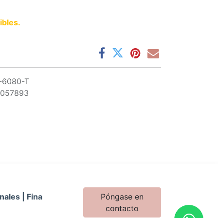
ibles.
-6080-T
0057893
nales | Fina
Póngase en
contacto