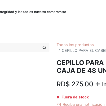
ntegridad y lealtad es nuestro compromiso
0
0
cias
Contáctenos
Registro de Cliente
Todos los productos
CEPILLO PARA EL CABE
CEPILLO PARA
CAJA DE 48 U
+
RD$
275.00
I
Fuera de stock
Reciba una notificación 