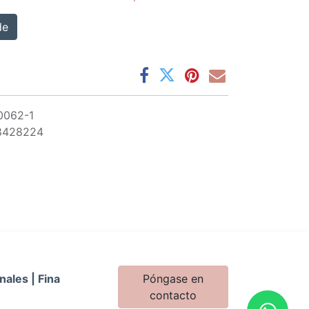
de
0062-1
8428224
nales | Fina
Póngase en
contacto