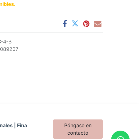
nibles.
S-4-B
0089207
nales | Fina
Póngase en
contacto