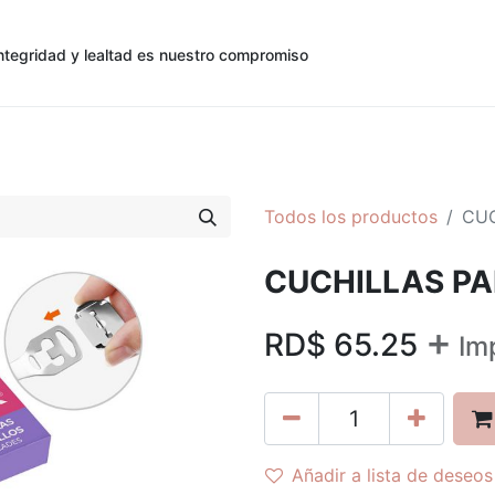
ntegridad y lealtad es nuestro compromiso
0
0
cias
Contáctenos
Registro de Cliente
Todos los productos
CUC
CUCHILLAS PA
+
RD$
65.25
Im
Añadir a lista de deseos