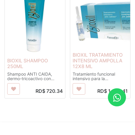
BIOXIL TRATAMIENTO
BIOXIL SHAMPOO
INTENSIVO AMPOLLA
250ML
12X8 ML
Shampoo ANTI CAIDA,
Tratamiento funcional
dermo-tricoactivo con
intensivo para la
Trimetilxantina y Vitamina E.
prevención de la caída del
Limpia delicadamente el
cabello, sin perfumación.
RD$
720.34
RD$
1,864.41
cabello y purifica el cuero
Las propiedades de Bioxil
cabelludo, preparándola
se manifiestan gracias a la
para recibir la Loción Bioxil.
sinergia de dos principios
Los principios activos
activos: La AUXINA
vegetales que contiene,
TRICOGENA in grado de
favorece la circulación
mejorar el intercambio
periférica del cuero
respiratorio entre el cabello
cabelludo y desarrolla una
y la circulación sanguínea y
acción protectiva.
la TRIMETILXANTINA
(CAFEÍNA) que favorece