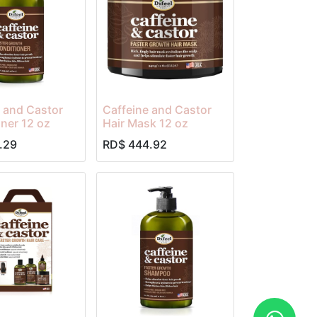
 and Castor
Caffeine and Castor
ner 12 oz
Hair Mask 12 oz
.29
RD$
444.92