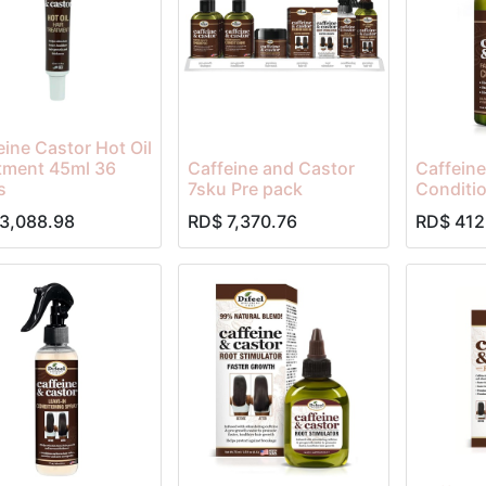
eine Castor Hot Oil
tment 45ml 36
Caffeine and Castor
Caffeine
s
7sku Pre pack
Conditio
3,088.98
RD$
7,370.76
RD$
412