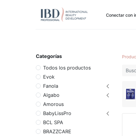
Conectar con i
Inicio
Pide Aquí
Nuestras marcas
Noti
Categorías
Produc
Todos los productos
Evok
Fanola
Algabo
Amorous
BabyLissPro
BCL SPA
BRAZZCARE