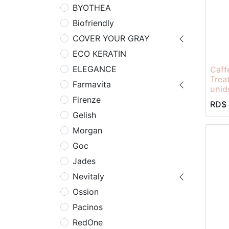
BYOTHEA
Biofriendly
COVER YOUR GRAY
ECO KERATIN
ELEGANCE
Caff
Trea
Farmavita
unid
Firenze
RD$
Gelish
Morgan
Goc
Jades
Nevitaly
Ossion
Pacinos
RedOne