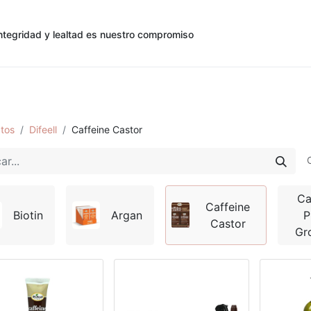
ntegridad y lealtad es nuestro compromiso
0
0
cias
Contáctenos
Registro de Cliente
tos
Difeell
Caffeine Castor
Ca
Caffeine
Biotin
Argan
P
Castor
Gr