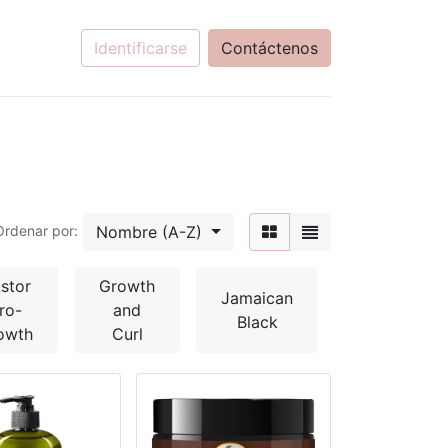
Identificarse
Contáctenos
Nombre (A-Z)
Ordenar por:
stor
Growth
Jamaican
Rosemary
ro-
and
Black
Mint
owth
Curl