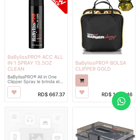
BaBylissPRO® ACC ALL
IN 1 SPRAY 15.5OZ
BaBylissPRO® BOLSA
CLEAN
CLIPPER GOLD
BaBylissPRO® All in One
Clipper Spray le brinda el
beneficio de 5 productos
diferentes
RD$
667.37
RD$
1,797.46
Aplicar a las recortadoras y
tijeras antes, durante o
después del uso.
Lata de aerosol. 15.5 oz.