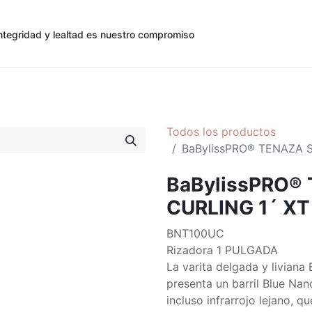
ntegridad y lealtad es nuestro compromiso
0
0
cias
Contáctenos
Registro de Cliente
Todos los productos
BaBylissPRO® TENAZA S
BaBylissPRO®
CURLING 1´ XT
BNT100UC
Rizadora 1 PULGADA
La varita delgada y livian
presenta un barril Blue Na
incluso infrarrojo lejano, qu