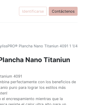
Identificarse
Contáctenos
ylissPRO® Plancha Nano Titaniun 4091 1 1/4
Plancha Nano Titaniun
itanium 4091
ombina perfectamente con los beneficios de
tanio puro para lograr los estilos más
sten!
n el encrespamiento mientras que la
ca resiste el calor ultra alto para un