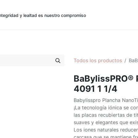
ntegridad y lealtad es nuestro compromiso
0
0
cias
Contáctenos
Registro de Cliente
Todos los productos
BaB
BaBylissPRO® 
4091 1 1/4
Babylisspro Plancha NanoT
¡La tecnología iónica se c
las placas recubiertas de ti
suaves y elegantes que exi
Los iones naturales reduce
carcasa que se mantiene fres