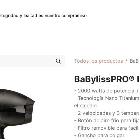
ntegridad y lealtad es nuestro compromiso
0
0
cias
Contáctenos
Registro de Cliente
Todos los productos
BaB
BaBylissPRO®
- 2000 watts de potencia, 
- Tecnología Nano Titanium
el cabello
- 2 velocidades y 3 tempera
- Botón de aire frío para fij
- Filtro removible para facil
- Gancho para colgar