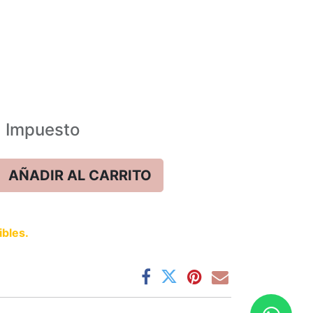
+
Impuesto
AÑADIR AL CARRITO
ibles.