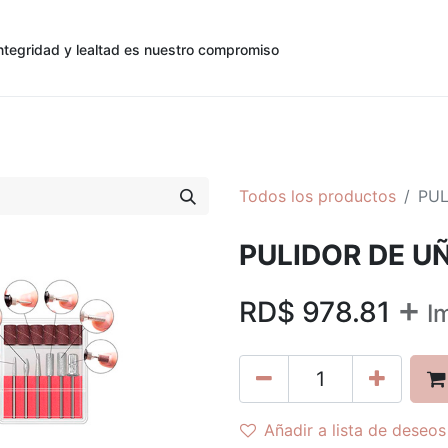
ntegridad y lealtad es nuestro compromiso
0
0
cias
Contáctenos
Registro de Cliente
Todos los productos
PUL
PULIDOR DE U
+
RD$
978.81
I
Añadir a lista de deseos