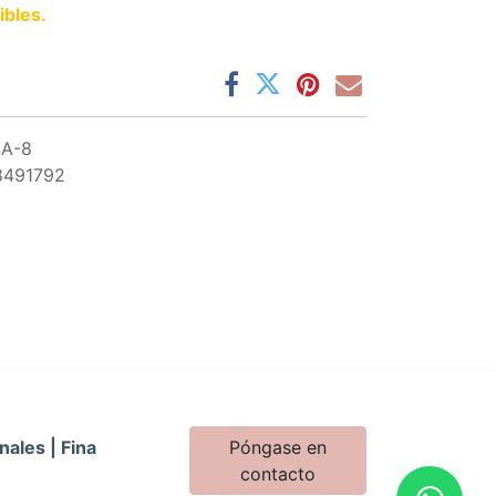
ibles.
SA-8
8491792
nales | Fina
Póngase en
contacto