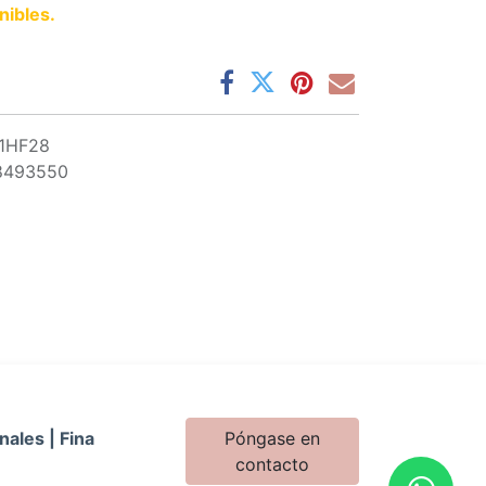
nibles.
11HF28
8493550
nales | Fina
Póngase en
contacto