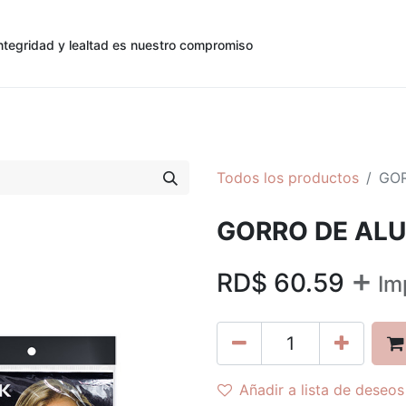
ntegridad y lealtad es nuestro compromiso
0
0
cias
Contáctenos
Registro de Cliente
Todos los productos
GOR
GORRO DE ALU
+
RD$
60.59
Im
Añadir a lista de deseos